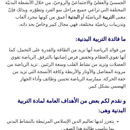
الجمسيّ والعقليّ والاجتماعيّ والروحيّ، من خلال الأنشطة البدنيّة
المختلفة التي تراعي جميع مراحل نمو الفرد وتطوّره. وبذلك فإنّ
معنى
التربية
الرياضيّة أو
البدنية
أعمق من كونها مجرد ألعاب
وتدريبات رياضيّة مختلفة، فهي مجال كبير وخاصّ بحد ذاته.
ما فائدة التربية البدنية:
من فوائد الرياضة أنها تزيد من الطاقة والقدرة على التحمل، كما
أنها تقوي العظام وتخفض فرص إصابتها بالترقق. الرياضة تقوي
العضلات وتزيد من نشاط القلب وسعة الرئتين . تزيد الرياضة من
مرونة المفاصل والأوتار والأربطة وكافة الأنسجة التي تزيد من
خفة الحركة. ممارسة الرياضة تحسن وظائف وأداء الجهاز
الهضمي بشكل كبير.
و نقدم لكم بعض من الأهداف العامة لمادة التربية
البدنية وهى:
يتعزز لديها تعاليم الدين الإسلامي المرتبطة بالنشاط البدني
بما يناسب طالبة هذا الصف .