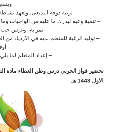
وينفع 
– تربية ذوقه البديعي، وتعهد نشاطه 
– تنمية وعيه ليدرك ما عليه من الواجبات وم
يمر به، وغرس حب وط
– توليد الرغبة للمتعلم لديه في الازدياد من ا
أوق
– إعداد المتعلم لما يل
تحضير فواز الحربي
د
رس
وطن العطاء مادة التر
الاول 1443 هـ