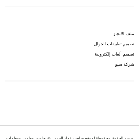
روابط هامة
ملف الانجاز
تصميم تطبيقات الجوال
تصميم ألعاب إلكترونية
شركة سيو
روابط هامة
خبير سيو
جميع الحقوق محفوظة لموقع تحاضير فواز الحربي © تحاضير معلمين ومعلمات