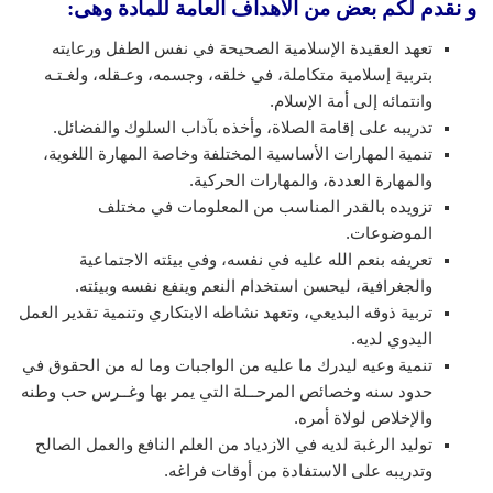
و نقدم لكم بعض من الأهداف العامة للمادة وهى:
تعهد العقيدة الإسلامية الصحيحة في نفس الطفل ورعايته
بتربية إسلامية متكاملة، في خلقه، وجسمه، وعـقله، ولغـتـه
وانتمائه إلى أمة الإسلام.
تدريبه على إقامة الصلاة، وأخذه بآداب السلوك والفضائل.
تنمية المهارات الأساسية المختلفة وخاصة المهارة اللغوية،
والمهارة العددة، والمهارات الحركية.
تزويده بالقدر المناسب من المعلومات في مختلف
الموضوعات.
تعريفه بنعم الله عليه في نفسه، وفي بيئته الاجتماعية
والجغرافية، ليحسن استخدام النعم وينفع نفسه وبيئته.
تربية ذوقه البديعي، وتعهد نشاطه الابتكاري وتنمية تقدير العمل
اليدوي لديه.
تنمية وعيه ليدرك ما عليه من الواجبات وما له من الحقوق في
حدود سنه وخصائص المرحــلة التي يمر بها وغــرس حب وطنه
والإخلاص لولاة أمره.
توليد الرغبة لديه في الازدياد من العلم النافع والعمل الصالح
وتدريبه على الاستفادة من أوقات فراغه.