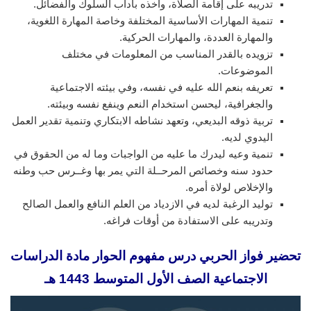
تدريبه على إقامة الصلاة، وأخذه بآداب السلوك والفضائل.
تنمية المهارات الأساسية المختلفة وخاصة المهارة اللغوية،
والمهارة العددة، والمهارات الحركية.
تزويده بالقدر المناسب من المعلومات في مختلف
الموضوعات.
تعريفه بنعم الله عليه في نفسه، وفي بيئته الاجتماعية
والجغرافية، ليحسن استخدام النعم وينفع نفسه وبيئته.
تربية ذوقه البديعي، وتعهد نشاطه الابتكاري وتنمية تقدير العمل
اليدوي لديه.
تنمية وعيه ليدرك ما عليه من الواجبات وما له من الحقوق في
حدود سنه وخصائص المرحــلة التي يمر بها وغــرس حب وطنه
والإخلاص لولاة أمره.
توليد الرغبة لديه في الازدياد من العلم النافع والعمل الصالح
وتدريبه على الاستفادة من أوقات فراغه.
تحضير فواز الحربي درس مفهوم الحوار مادة الدراسات
الاجتماعية الصف الأول المتوسط 1443 هـ