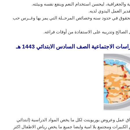
ية والجغرافية، ليحسن استخدام النعم وينفع نفسه وبيئته.
دير العمل اليدوي لديه.
 الحقوق في حدود سنه وخصائص المرحــلة التي يمر بها وغــرس حب
مل الصالح وتدريبه على الاستفادة من أوقات فراغه.
ات الاجتماعية الصف السادس الابتدائي 1443 هـ
ق عمل وعروض بوربوينت لكل ما يخص المواد الدراسية (ابتدائي
لكبيرات ومجتمع بلا امية وايضا جميع ما يخص رياض الاطفال اكثر