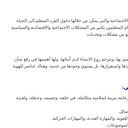
 الاجتماعية والتى يمكن من خلالها دخول الفرد المتعلم إلى الحياة
ام المتعلمين بكثير من المشكلات الاجتماعية والاقتصادية والسياسية
تمع من مشكلات وتحديات
 بها، وتترجم روح الانتماء لدى أبنائها، ولها أهميتها في رفع شأن
جودها واستقرارها، بل يستوي وجودها من عدمه، وهناك عناصر للهوية
ى:
يته بتربية إسلامية متكاملة، في خلقه، وجسمه، وعـقله، ولغـتـه
ضائل.
لغوية، والمهارة العددة، والمهارات الحركية.
الموضوعات.