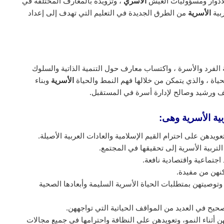
أدوار ومسؤوليات العيش
الأسري
، وتزويده بالمعارف المختلفة في
ربية
الأسرية
من الطرق الجديدة في التعليم التي تهدف إلى إعداد
 الفرد والأسرة ، واكتساب معارف حول التنمية الذاتية والسلوك
اة ، والذي يتمكن من خلالها فهم النمط والحياة
الأسرية
وبناء
ف ورشيد وصالح لإدارة أسرة في المستقبل.
ية الأسرية وهى:
عويدهن على احترام القيم الإسلامية والعادات العربية الأصيلة.
لتربية الأسرية إلى تحقيقها في المجتمع.
اجتماعية واقتصادية نافعة.
كنهن من مفيدة.
توصيتهن بمتطلبات الحياة الأسرية السليمة وأبعادها الصحية
يح في العديد من المواقف الحياتية التي تواجههن.
ن أثناء النمو، وتعويدهن على النظافة واحترامها في جميع مجالات