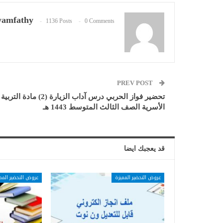
amfathy
1136 Posts
0 Comments
PREV POST
تحضير فواز الحربي درس آداب الزيارة (2) مادة التربية
الأسرية الصف الثالث المتوسط 1443 هـ
قد يعجبك ايضا
عروض التحضير المميزة
عروض التحضير المم