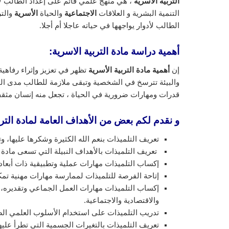
التربية الأسرية
، هي منهج علمي قائم على إعداد الطالب ل
التنمية البشرية و العلاقات
الاجتماعية
والحياة
الأسرية
والت
الطالب لأدوار يواجهها في حياته عاجلا أم أجلا.
أهمية دراسة مادة التربية الاسرية:
إن
أهمية مادة التربية الأسرية
تظهر في تعزيز وإثراء رفاهية
والبيئة تترسخ في الشخصية وتبقى ملازمة للطالب مدى الحي
قدرات ومهارات ضرورية في الحياة ، تجعل منه إنسان مثق
و نقدم لكم بعض من الأهداف العامة لمادة الترب
تعريف التلميذات بنعم الله الكثيرة وشكرها عليها، وت
تعريف التلميذات بالأهداف النبيلة التي تسعى مادة ا
إكساب التلميذات مهارات عملية وتطبيقية ذات أبعاد 
إتاحة الفرصة للتلميذات لممارسة مهارات مهنية تم
إكساب التلميذات مهارات العمل الجماعي وتقديره، و
والاقتصادية والاجتماعية.
تدريب التلميذات على استخدام الأسلوب العلمي الصح
تعريف التلميذات بالتغيرات الجسمية التي تطرأ عليه