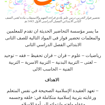
تحضير فواز الحربي درس علم بلادي قراءة الفهم والاستيعاب مادة لغتى الصف
الثانى الابتدائي الفصل الدراسى الاول 1443 هـ
ما يسر مؤسسة التحاضير الحديثة ان تقدم للمعلمين
والمعلمات تحضير فواز فى المواد التالية للصف الثانى
الابتدائي الفصل الدراسي الثانى
رياضيات – علوم – قران – قران تحفيظ – فقه – توحيد
– لغتى – التربية البدنية – التربية الاسرية – التربية
الفنية – الحاسب الالى
الاهداف
– تعهد العقيدة الإسلامية الصحيحة في نفس المتعلم
ورعايته بتربية إسلامية متكاملة في: خلقه وجسمه
وعقله ولغته وانتمائه إلى أمة الإسلام.