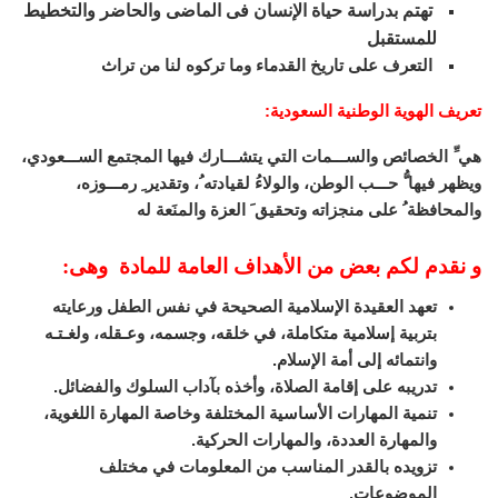
تهتم بدراسة حياة الإنسان فى الماضى والحاضر والتخطيط
للمستقبل
التعرف على تاريخ القدماء وما تركوه لنا من تراث
تعريف الهوية الوطنية السعودية
:
هي ِّ الخصائص والســـمات التي يتشـــارك فيها المجتمع الســـعودي،
ويظهر فيها ُّ حـــب الوطن، والولاءُ لقيادته ُ، وتقدير ِ رمـــوزه،
والمحافظة ُ على منجزاته وتحقيق َ العزة والمنَعة له
و نقدم لكم بعض من الأهداف العامة للمادة وهى:
تعهد العقيدة الإسلامية الصحيحة في نفس الطفل ورعايته
بتربية إسلامية متكاملة، في خلقه، وجسمه، وعـقله، ولغـتـه
وانتمائه إلى أمة الإسلام.
تدريبه على إقامة الصلاة، وأخذه بآداب السلوك والفضائل.
تنمية المهارات الأساسية المختلفة وخاصة المهارة اللغوية،
والمهارة العددة، والمهارات الحركية.
تزويده بالقدر المناسب من المعلومات في مختلف
الموضوعات.