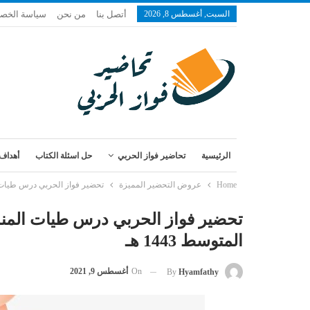
السبت, أغسطس 8, 2026
أتصل بنا
من نحن
سياسة الخص
الرئيسية
تحاضير فواز الحربي
حل اسئلة الكتاب
أهداف 
Home
عروض التحضير المميزة
تحضير فواز الحربي درس طيات المن
تحضير فواز الحربي درس طيات المندي
المتوسط 1443 هـ
On
أغسطس 9, 2021
By
Hyamfathy