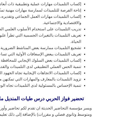
إكساب التلميذات مهارات عملية وتطبيقية ذات أبعاد 
إتاحة الفرصة للتلميذات لممارسة مهارات مهنية تم
إكساب التلميذات مهارات العمل الجماعي وتقديره، و
والاقتصادية والاجتماعية.
تدريب التلميذات على استخدام الأسلوب العلمي الصح
تعريف التلميذات بالتغيرات الجسمية التي تطرأ عليه
الحياة.
تشجيع التلميذات ممارسة بعض المناشط الضرورية لت
تعريف التلميذات ببعض الإسعافات الأولية التي تسا
إكساب التلميذات بعض السلوك الإيجابي للمحافظة 
تنمية الحس العملي التطبيقي لدى التلميذات والقد
إكساب التلميذات الاتجاهات الإيجابية تجاه الجهود ال
تزويد التلميذات بالمعارف والمهارات التي تمكنهن م
تنمية الإحساس بالمسئولية لدى التلميذات تجاه الوط
تحضير فواز الحربي درس طيات المنديل
ماد
ويسر مؤسسة التحاضير الحديثة ان تقدم لكم تحاضير وأورا
ومتوسط وثانوي فصلي و مقررات) بالإضافة إلى ذلك تعليم ا