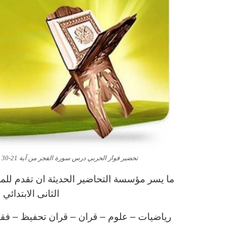
تحضير فواز الحربي درس سورة الفجر من آية 21-30 مادة قران الصف الثانى الابتدائي الفصل الدراسى الاول 1443 هـ
ما يسر مؤسسة التحاضير الحديثة ان تقدم للمع
الثانى الابتدائ
رياضيات – علوم – قران – قران تحفيظ – فقه – 