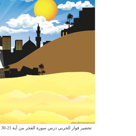
تحضير فواز الحربي درس سورة الفجر من آية 21-30 مادة قران الصف الثانى الابتدائي الفصل الدراسى الاول 1442 هـ