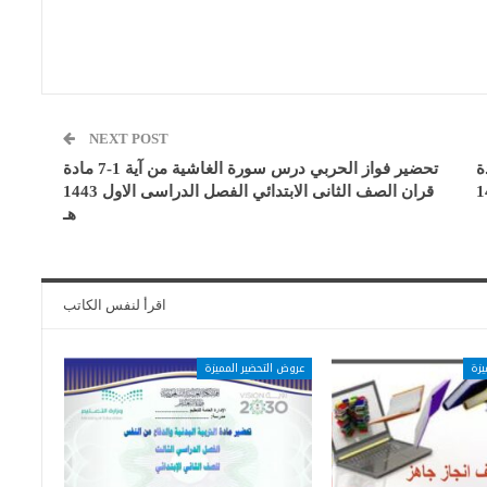
NEXT POST
ن آية 1-14 مادة
تحضير فواز الحربي درس سورة الغاشية من آية 1-7 مادة
راسى الاول 1443
قران الصف الثانى الابتدائي الفصل الدراسى الاول 1443
هـ
اقرأ لنفس الكاتب
يزة
عروض التحضير المميزة