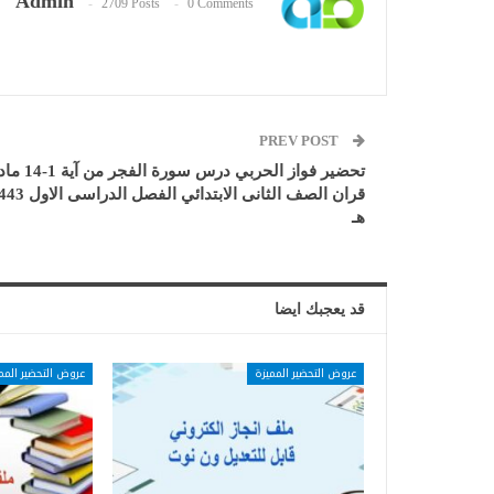
Admin
2709 Posts
0 Comments
PREV POST
تحضير فواز الحربي درس سورة الفجر م
قران الصف الثانى الابتدائي الفصل الد
هـ
قد يعجبك ايضا
عروض التحضير المميزة
عروض التحضير المم