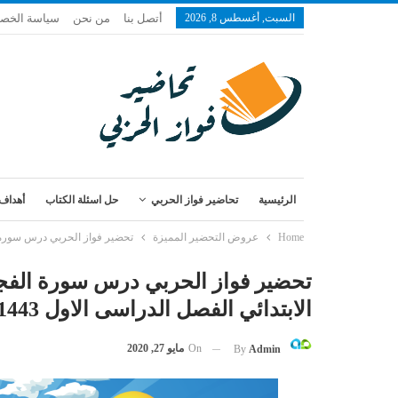
السبت, أغسطس 8, 2026
أتصل بنا
من نحن
سياسة الخص
الرئيسية
تحاضير فواز الحربي
حل اسئلة الكتاب
أهداف 
Home
عروض التحضير المميزة
تحضير فواز الحربي درس سورة الفجر من آية 21-30 مادة قران الصف الثانى الاب
الابتدائي الفصل الدراسى الاول 1443 هـ
On
مايو 27, 2020
By
Admin