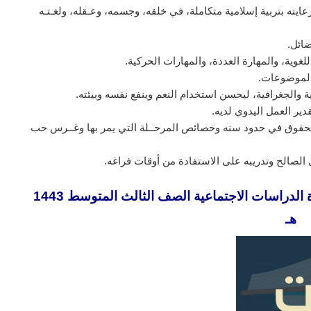
يته بتربية إسلامية متكاملة، في خلقه، وجسمه، وعـقله، ولغـتـه
ضائل.
لغوية، والمهارة العددة، والمهارات الحركية.
الموضوعات.
ية والجغرافية، ليحسن استخدام النعم وينفع نفسه وبيئته.
دير العمل اليدوي لديه.
 الحقوق في حدود سنه وخصائص المرحــلة التي يمر بها وغــرس حب
مل الصالح وتدريبه على الاستفادة من أوقات فراغه.
تحضير فواز الحربي درس سلطات الدولة مادة الدراسات الاجتماعية الصف الثالث المتوسط 1443
هـ