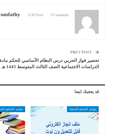
amfathy
1136 Posts
0 Comments
PREV POST
تحضير فواز الحربي درس النظام الأساسي للحكم مادة
الدراسات الاجتماعية الصف الثالث المتوسط 1443 هـ
قد يعجبك ايضا
عروض التحضير المميزة
عروض التحضير المم