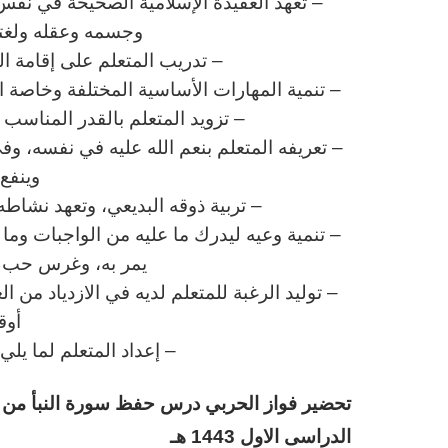
– تعهد العقيدة الإسلامية الصحيحة في نفس 
وجسمه وعقله ولغته 
– تدريب المتعلم على إقامة ا
– تنمية المهارات الأساسية المختلفة وخاصة الم
– تزويد المتعلم بالقدر المناس
– تعريفه المتعلم بنعم الله عليه في نفسه، وف
وينفع 
– تربية ذوقه البديعي، وتعهد نشاطه 
– تنمية وعيه ليدرك ما عليه من الواجبات وم
يمر به، وغرس حب وط
– توليد الرغبة للمتعلم لديه في الازدياد من ا
أوق
– إعداد المتعلم لما يل
تحضير فواز الحربي
د
رس
حفظ سورة النبأ من آية 16-26 مادة ا
الدراسى الاول 1443 هـ