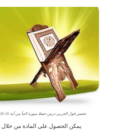
تحضير فواز الحربي درس حفظ سورة النبأ من آية 16-26 مادة القران الصف الثالث الابتدائي الفصل الدراسى الاول 1443 هـ
يمكن الحصول على المادة من خلال ال