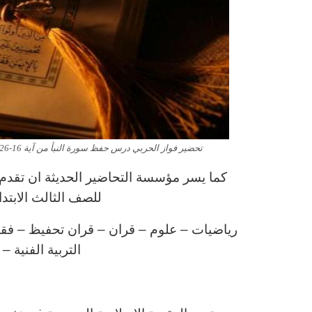
تحضير فواز الحربي درس حفظ سورة النبأ من آية 16-26 مادة القران الصف الثالث الابتدائي الفصل الدراسى الاول 1443 هـ
كما يسر مؤسسة التحاضير الحديثة ان تقدم ل
للصف الثالث الابتد
رياضيات – علوم – قران – قران تحفيظ – فقه – 
التربية الفنية –
ا