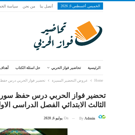
الخميس, أغسطس 6, 2026
أتصل بنا
من نحن
سياسة الخ
الرئيسية
تحاضير فواز الحربي
حل اسئلة الكتاب
أهداف 
Home
عروض التحضير المميزة
تحضير فواز الحربي درس حفظ سورة النبأ من آية 16-26 مادة القران الصف الث
الثالث الابتدائي الفصل الدراسى الاول 1443 
On
يوليو 6, 2020
By
Admin