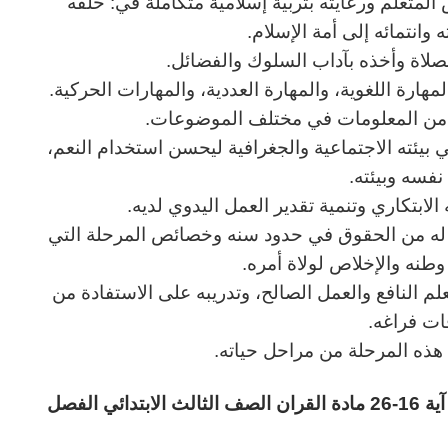
المتعلم ورعايته بتربية إسلامية متكاملة في: خلقه
وانتمائه إلى أمة الإسلام.
لصلاة وأخذه بآداب السلوك والفضائل.
هارة اللغوية، والمهارة العددية، والمهارات الحركية.
ب من المعلومات في مختلف الموضوعات.
ي بيئته الاجتماعية والجغرافية ليحسن استخدام النعم،
نفسه وبيئته.
الابتكاري وتنمية تقدير العمل اليدوي لديه.
ا له من الحقوق في حدود سنه وخصائص المرحلة التي
نه والإخلاص لولاة أمره.
لعلم النافع والعمل الصالح، وتدريبه على الاستفادة من
ات فراغه.
ي هذه المرحلة من مراحل حياته.
لقران
الصف الثالث
الابتدائي
الفصل