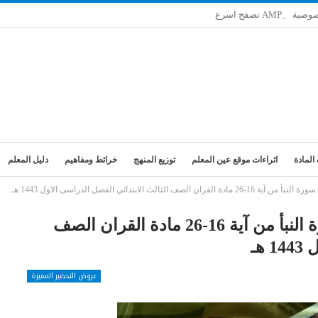
صوصية
المادة
اثراءات موقع عين المعلم
توزيع المنهج
خرائط ومفاهيم
دليل المعلم
الث الابتدائي الفصل الدراسى الاول 1443 هـ
تحضير فواز الحربي درس حفظ سورة النبأ من آية 16-26 مادة القران الصف
هـ
عروض التحضير المميزة