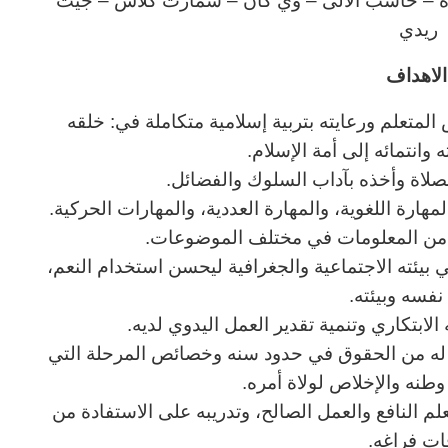
تجويدة – حاسب الالى – وي كان – سمارت كلاس – جيت
ريدي
لاهداف
المتعلم ورعايته بتربية إسلامية متكاملة في: خلقه
وانتمائه إلى أمة الإسلام.
لصلاة وأخذه بآداب السلوك والفضائل.
هارة اللغوية، والمهارة العددية، والمهارات الحركية.
ب من المعلومات في مختلف الموضوعات.
ي بيئته الاجتماعية والجغرافية ليحسن استخدام النعم،
نفسه وبيئته.
الابتكاري وتنمية تقدير العمل اليدوي لديه.
ا له من الحقوق في حدود سنه وخصائص المرحلة التي
نه والإخلاص لولاة أمره.
لعلم النافع والعمل الصالح، وتدريبه على الاستفادة من
ات فراغه.