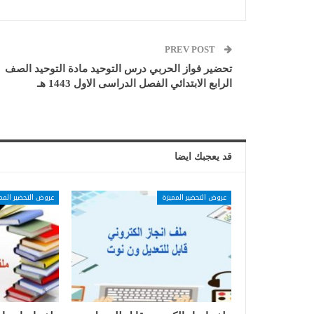
PREV POST
تحضير فواز الحربي درس التوحيد مادة التوحيد الصف
الرابع الابتدائي الفصل الدراسى الاول 1443 هـ
قد يعجبك ايضا
عروض التحضير المميزة
عروض التحضير المم