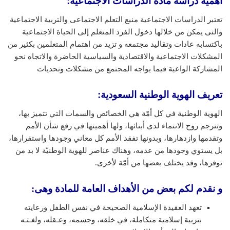
أهمية دراسة مادة الدراسات الاجتماعية:
تعتبر الدراسات الاجتماعية منبع التعلم الاجتماعى والتربية الاجتماعية
والتى يمكن من خلالها دخول الفرد المتعلم إلى الحياة الاجتماعية
باكتسابه عادات وتقاليد مجتمعه و تزيد من اهتمام المتعلمين بكثير من
المشكلات الاجتماعية والاقتصادية والسياسية الحاضرة والاتجاه نحو
المشاركة الواعية فيما يواجه المجتمع من مشكلات وتحديات
تعريف الهوية الوطنية السعودية
:
الهوية الوطنية في كل أمّة هي الخصائص والسمات التي تتميز بها،
وتترجم روح الانتماء لدى أبنائها، ولها أهميتها في رفع شأن الأمم
وتقدمها وازدهارها، وبدونها تفقد الأمم كل معاني وجودها واستقرارها،
بل يستوي وجودها من عدمه، وهناك عناصر للهوية الوطنيّة لا بد من
توفرها، وقد يختلف بعضها من أمّة لأخرى.
و نقدم لكم بعض من الأهداف العامة للمادة وهى:
تعهد العقيدة الإسلامية الصحيحة في نفس الطفل ورعايته
بتربية إسلامية متكاملة، في خلقه، وجسمه، وعـقله، ولغـتـه