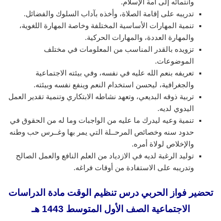
وانتمائه إلى أمة الإسلام.
تدريبه على إقامة الصلاة، وأخذه بآداب السلوك والفضائل.
تنمية المهارات الأساسية المختلفة وخاصة المهارة اللغوية،
والمهارة العددة، والمهارات الحركية.
تزويده بالقدر المناسب من المعلومات في مختلف
الموضوعات.
تعريفه بنعم الله عليه في نفسه، وفي بيئته الاجتماعية
والجغرافية، ليحسن استخدام النعم وينفع نفسه وبيئته.
تربية ذوقه البديعي، وتعهد نشاطه الابتكاري وتنمية تقدير العمل
اليدوي لديه.
تنمية وعيه ليدرك ما عليه من الواجبات وما له من الحقوق في
حدود سنه وخصائص المرحــلة التي يمر بها وغــرس حب وطنه
والإخلاص لولاة أمره.
توليد الرغبة لديه في الازدياد من العلم النافع والعمل الصالح
وتدريبه على الاستفادة من أوقات فراغه.
تحضير فواز الحربي درس تنظيم الوقت مادة الدراسات
الاجتماعية الصف الأول المتوسط 1443 هـ