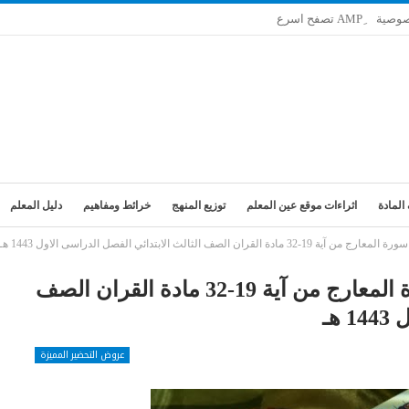
صوصية
المادة
اثراءات موقع عين المعلم
توزيع المنهج
خرائط ومفاهيم
دليل المعلم
صف الثالث الابتدائي الفصل الدراسى الاول 1443 هـ
تحضير فواز الحربي درس تلاوة سورة المعارج من آية 19-32 مادة القران الصف
هـ
عروض التحضير المميزة