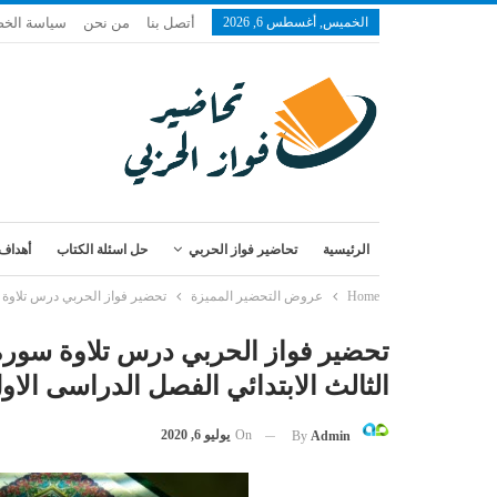
الخميس, أغسطس 6, 2026
أتصل بنا
من نحن
سياسة الخ
الرئيسية
تحاضير فواز الحربي
حل اسئلة الكتاب
أهداف 
Home
عروض التحضير المميزة
تحضير فواز الحربي درس تلاوة سورة المعارج من آية 19-32 مادة القران ال
الثالث الابتدائي الفصل الدراسى الاول 1443 
On
يوليو 6, 2020
By
Admin