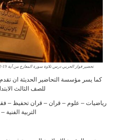
تحضير فواز الحربي درس تلاوة سورة المعارج من آية 19-32 مادة القران الصف الثالث الابتدائي الفصل الدراسى الاول 1443 هـ
كما يسر مؤسسة التحاضير الحديثة ان تقدم ل
للصف الثالث الابتد
رياضيات – علوم – قران – قران تحفيظ – فقه – 
التربية الفنية –
ا