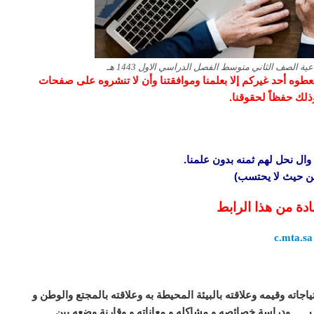
الصف الثاني متوسط الفصل الدراسي الاول 1443 هـ
و تعطوه أحد غيركم إلا بعلمنا وموافقتنا وأن لا تنشروه على صفحات
وذلك حفظاً لحقوقنا.
وال نحل لهم ثمنه بدون علمنا.
 من حيث لا يحتسب)
ادة من هذا الرابط
c.mta.sa
جاته وقيمه وعلاقته بالبيئة المحيطة به وعلاقته بالمجتع والوطن و
 …. ودراسة خصائصه و مشاكله و معاناته و وقارنة وضعه بين