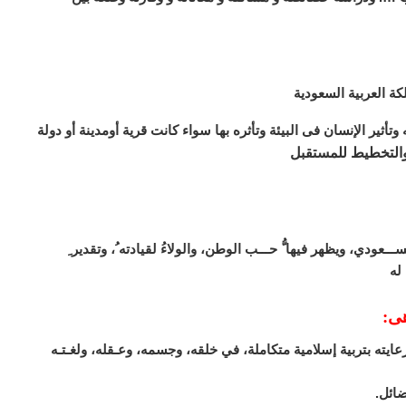
ة العربية السعودية
وتأثير الإنسان فى البيئة وتأثره بها سواء كانت قرية أومدينة أو دولة
والتخطيط للمستقبل
عودي، ويظهر فيها ُّ حـــب الوطن، والولاءُ لقيادته ُ، وتقدير ِ
له
هى:
يته بتربية إسلامية متكاملة، في خلقه، وجسمه، وعـقله، ولغـتـه
ضائل.