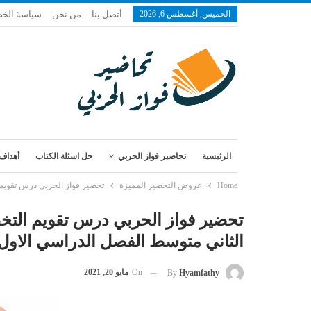
الخميس, أغسطس 6, 2026
أتصل بنا
من نحن
سياسة الخ
الرئيسية
تحاضير فواز الحربي
حل اسئلة الكتاب
أهداف 
Home
عروض التحضير المميزة
تحضير فواز الحربي درس تقويم ال
تحضير فواز الحربي درس تقويم التخ
الثاني متوسط الفصل الدراسي الاول 1443 ه
On
مايو 20, 2021
By
Hyamfathy