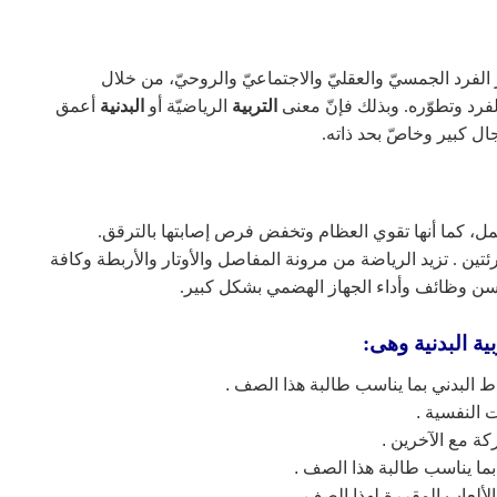
فرد الجمسيّ والعقليّ والاجتماعيّ والروحيّ، من خلال
لفرد وتطوّره. وبذلك فإنّ معنى
التربية
الرياضيّة أو
البدنية
أعمق
ل كبير وخاصّ بحد ذاته.
حمل، كما أنها تقوي العظام وتخفض فرص إصابتها بالترقق.
ين . تزيد الرياضة من مرونة المفاصل والأوتار والأربطة وكافة
سن وظائف وأداء الجهاز الهضمي بشكل كبير.
ية البدنية وهى:
شاط البدني بما يناسب طالبة هذا الصف .
 النفسية .
كة مع الآخرين .
 بما يناسب طالبة هذا الصف .
لألعاب المقررة لهذا الصف .