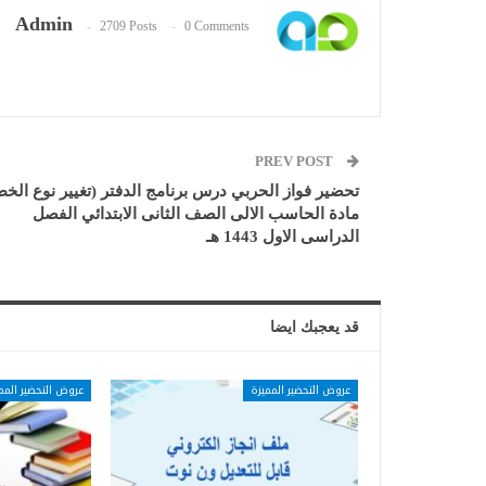
Admin
2709 Posts
0 Comments
PREV POST
تحضير فواز الحربي درس برنامج الدفتر (تغيير نوع الخط
مادة الحاسب الالى الصف الثانى الابتدائي الفصل
الدراسى الاول 1443 هـ
قد يعجبك ايضا
عروض التحضير المميزة
عروض التحضير المم