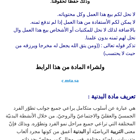
وذلك حفظاً لحقوقنا.
لا نحل لكم بيع هذا العمل وكل محتوياته.
لا يمكن لكم الأستفادة من هذا العمل إذا لم تدفع ثمنه.
بالاضافة لذلك لا نحل للمكتبات أو الأشخاص بيع هذا العمل وال
نحل لهم ثمنه بدون علمنا.
تذكر قوله تعالى : ((ومن يتق الله يجعل له مخرجا ويرزقه من
حيث لا يحتسب)
ولشراء المادة من هذا الرابط
c.mta.sa
تعريف مادة البدنية :
هي عبارة عن أسلوب متكامل يراعي جميع جوانب تطوّر الفرد
الجمسيّ والعقليّ والاجتماعيّ والروحيّ، من خلال الأنشطة البدنيّة
المختلفة التي تراعي جميع مراحل نمو الفرد وتطوّره. وبذلك فإنّ
معنى
التربية
الرياضيّة أو
البدنية
أعمق من كونها مجرد ألعاب
وتدريبات رياضيّة مختلفة، فهي مجال كبير وخاصّ بحد ذاته.