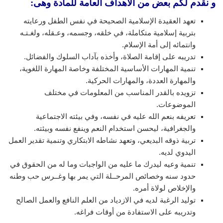
و نقدم لكم بعض من الأهداف العامة للمادة وهى:
تعهد العقيدة الإسلامية الصحيحة في نفس الطفل ورعايته
بتربية إسلامية متكاملة، في خلقه، وجسمه، وعـقله، ولغـتـه
وانتمائه إلى أمة الإسلام.
تدريبه على إقامة الصلاة، وأخذه بآداب السلوك والفضائل.
تنمية المهارات الأساسية المختلفة وخاصة المهارة اللغوية،
والمهارة العددة، والمهارات الحركية.
تزويده بالقدر المناسب من المعلومات في مختلف
الموضوعات.
تعريفه بنعم الله عليه في نفسه، وفي بيئته الاجتماعية
والجغرافية، ليحسن استخدام النعم وينفع نفسه وبيئته.
تربية ذوقه البديعي، وتعهد نشاطه الابتكاري وتنمية تقدير العمل
اليدوي لديه.
تنمية وعيه ليدرك ما عليه من الواجبات وما له من الحقوق في
حدود سنه وخصائص المرحــلة التي يمر بها وغــرس حب وطنه
والإخلاص لولاة أمره.
توليد الرغبة لديه في الازدياد من العلم النافع والعمل الصالح
وتدريبه على الاستفادة من أوقات فراغه.