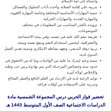
وانتمائه إلى أمة الإسلام.
تدريبه على إقامة الصلاة، وأخذه بآداب السلوك والفضائل.
تنمية المهارات الأساسية المختلفة وخاصة المهارة اللغوية،
والمهارة العددة، والمهارات الحركية.
تزويده بالقدر المناسب من المعلومات في مختلف
الموضوعات.
تعريفه بنعم الله عليه في نفسه، وفي بيئته الاجتماعية
والجغرافية، ليحسن استخدام النعم وينفع نفسه وبيئته.
تربية ذوقه البديعي، وتعهد نشاطه الابتكاري وتنمية تقدير العمل
اليدوي لديه.
تنمية وعيه ليدرك ما عليه من الواجبات وما له من الحقوق في
حدود سنه وخصائص المرحــلة التي يمر بها وغــرس حب وطنه
والإخلاص لولاة أمره.
توليد الرغبة لديه في الازدياد من العلم النافع والعمل الصالح
وتدريبه على الاستفادة من أوقات فراغه.
تحضير فواز الحربي درس المجموعة الشمسية مادة
الدراسات الاجتماعية الصف الأول المتوسط 1443 هـ