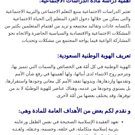
أهمية دراسة مادة الدراسات الاجتماعية:
تعتبر الدراسات الاجتماعية منبع التعلم الاجتماعى والتربية الاجتماعية
والتى يمكن من خلالها دخول الفرد المتعلم إلى الحياة الاجتماعية
باكتسابه عادات وتقاليد مجتمعه و تزيد من اهتمام المتعلمين بكثير من
المشكلات الاجتماعية والاقتصادية والسياسية الحاضرة والاتجاه نحو
المشاركة الواعية فيما يواجه المجتمع من مشكلات وتحديات
تعريف الهوية الوطنية السعودية
:
الهوية الوطنية في كل أمّة هي الخصائص والسمات التي تتميز بها،
وتترجم روح الانتماء لدى أبنائها، ولها أهميتها في رفع شأن الأمم
وتقدمها وازدهارها، وبدونها تفقد الأمم كل معاني وجودها واستقرارها،
بل يستوي وجودها من عدمه، وهناك عناصر للهوية الوطنيّة لا بد من
توفرها، وقد يختلف بعضها من أمّة لأخرى.
و نقدم لكم بعض من الأهداف العامة للمادة وهى:
تعهد العقيدة الإسلامية الصحيحة في نفس الطفل ورعايته
بتربية إسلامية متكاملة، في خلقه، وجسمه، وعـقله، ولغـتـه