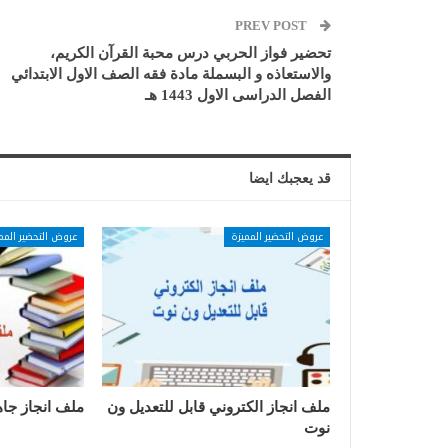
PREV POST
تحضير فواز الحربي درس محبة القرآن الكريم،
والاستعاذه و البسملة مادة فقه الصف الاول الابتدائي
الفصل الدراسى الاول 1443 هـ
قد يعجبك ايضا
عروض التحضير المميزة
عروض التحضير المم
ملف انجاز الكتروني قابل للتعديل ون
ملف انجاز جاه
نوت