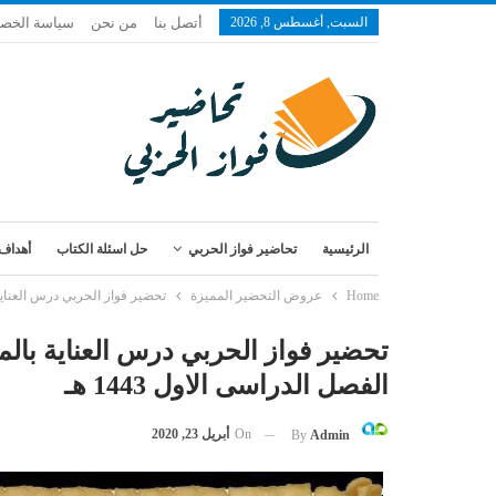
السبت, أغسطس 8, 2026
أتصل بنا
من نحن
سياسة الخص
الرئيسية
تحاضير فواز الحربي
حل اسئلة الكتاب
أهداف 
Home
عروض التحضير المميزة
تحضير فواز الحربي درس العناية ب
تحضير فواز الحربي درس العناية بال
الفصل الدراسى الاول 1443 هـ
On
أبريل 23, 2020
By
Admin