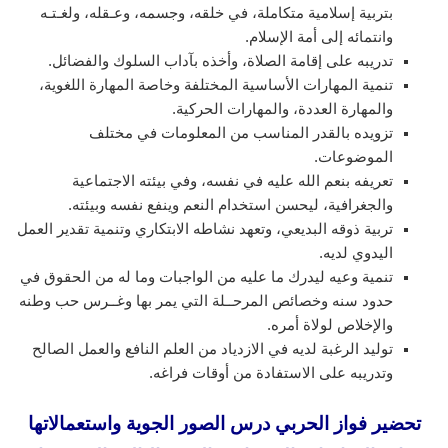
بتربية إسلامية متكاملة، في خلقه، وجسمه، وعـقله، ولغـتـه
وانتمائه إلى أمة الإسلام.
تدريبه على إقامة الصلاة، وأخذه بآداب السلوك والفضائل.
تنمية المهارات الأساسية المختلفة وخاصة المهارة اللغوية،
والمهارة العددة، والمهارات الحركية.
تزويده بالقدر المناسب من المعلومات في مختلف
الموضوعات.
تعريفه بنعم الله عليه في نفسه، وفي بيئته الاجتماعية
والجغرافية، ليحسن استخدام النعم وينفع نفسه وبيئته.
تربية ذوقه البديعي، وتعهد نشاطه الابتكاري وتنمية تقدير العمل
اليدوي لديه.
تنمية وعيه ليدرك ما عليه من الواجبات وما له من الحقوق في
حدود سنه وخصائص المرحــلة التي يمر بها وغــرس حب وطنه
والإخلاص لولاة أمره.
توليد الرغبة لديه في الازدياد من العلم النافع والعمل الصالح
وتدريبه على الاستفادة من أوقات فراغه.
تحضير فواز الحربي درس الصور الجوية واستعمالاتها