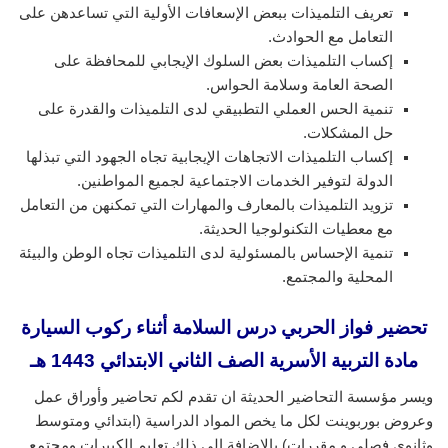
تعريف التلميذات ببعض الإسعافات الأولية التي تساعدهن على
التعامل مع الحوادث.
إكساب التلميذات بعض السلوك الإيجابي للمحافظة على
الصحة العامة وسلامة الحواس.
تنمية الحس العملي التطبيقي لدى التلميذات والقدرة على
حل المشكلات.
إكساب التلميذات الاتجاهات الإيجابية تجاه الجهود التي تبذلها
الدولة لتوفير الخدمات الاجتماعية لجميع المواطنين.
تزويد التلميذات بالمعارف والمهارات التي تمكنهن من التعامل
مع معطيات التكنولوجيا الحديثة.
تنمية الإحساس بالمسئولية لدى التلميذات تجاه الوطن والبيئة
المحلية والمجتمع.
تحضير فواز الحربي درس السلامة أثناء ركوب السيارة
مادة التربية الأسرية الصف الثاني الابتدائي 1443 هـ
ويسر مؤسسة التحاضير الحديثة ان تقدم لكم تحاضير وأوراق عمل
وعروض بوربوينت لكل ما يخص المواد الدراسية (ابتدائي ومتوسط
وثانوي فصلي و مقررات) بالإضافة إلى ذلك تعليم الكبيرات ومجتمع