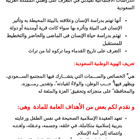
الدراسات الاجتماعية تفيدني في التعرف على وطني المملكة العربية
السعودية
أنها تهتم بدراسة الإنسان وعلاقته بالبيئة المحيطة به وتأثير
الإنسان فى البيئة وتأثره بها سواء كانت قرية أومدينة أو دولة
تهتم بدراسة حياة الإنسان فى الماضى والحاضر والتخطيط
للمستقبل
التعرف على تاريخ القدماء وما تركوه لنا من تراث
تعريف الهوية الوطنية السعودية
:
هي ِّ الخصائص والســـمات التي يتشـــارك فيها المجتمع الســـعودي،
ويظهر فيها ُّ حـــب الوطن، والولاءُ لقيادته ُ، وتقدير ِ رمـــوزه،
والمحافظة ُ على منجزاته وتحقيق َ العزة والمنَعة له
و نقدم لكم بعض من الأهداف العامة للمادة وهى:
تعهد العقيدة الإسلامية الصحيحة في نفس الطفل ورعايته
بتربية إسلامية متكاملة، في خلقه، وجسمه، وعـقله، ولغـتـه
وانتمائه إلى أمة الإسلام.