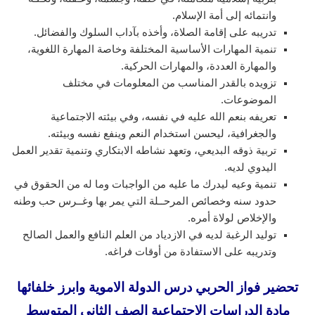
وانتمائه إلى أمة الإسلام.
تدريبه على إقامة الصلاة، وأخذه بآداب السلوك والفضائل.
تنمية المهارات الأساسية المختلفة وخاصة المهارة اللغوية،
والمهارة العددة، والمهارات الحركية.
تزويده بالقدر المناسب من المعلومات في مختلف
الموضوعات.
تعريفه بنعم الله عليه في نفسه، وفي بيئته الاجتماعية
والجغرافية، ليحسن استخدام النعم وينفع نفسه وبيئته.
تربية ذوقه البديعي، وتعهد نشاطه الابتكاري وتنمية تقدير العمل
اليدوي لديه.
تنمية وعيه ليدرك ما عليه من الواجبات وما له من الحقوق في
حدود سنه وخصائص المرحــلة التي يمر بها وغــرس حب وطنه
والإخلاص لولاة أمره.
توليد الرغبة لديه في الازدياد من العلم النافع والعمل الصالح
وتدريبه على الاستفادة من أوقات فراغه.
تحضير فواز الحربي درس الدولة الاموية وابرز خلفائها
مادة الدراسات الاجتماعية الصف الثاني المتوسط