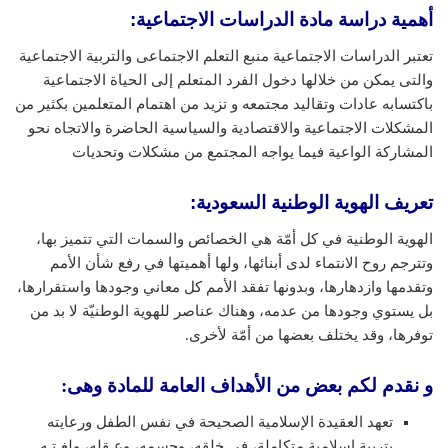
أهمية دراسة مادة الدراسات الاجتماعية:
تعتبر الدراسات الاجتماعية منبع التعلم الاجتماعى والتربية الاجتماعية
والتى يمكن من خلالها دخول الفرد المتعلم إلى الحياة الاجتماعية
باكتسابه عادات وتقاليد مجتمعه و تزيد من اهتمام المتعلمين بكثير من
المشكلات الاجتماعية والاقتصادية والسياسية الحاضرة والاتجاه نحو
المشاركة الواعية فيما يواجه المجتمع من مشكلات وتحديات
تعريف الهوية الوطنية السعودية
:
الهوية الوطنية في كل أمّة هي الخصائص والسمات التي تتميز بها،
وتترجم روح الانتماء لدى أبنائها، ولها أهميتها في رفع شأن الأمم
وتقدمها وازدهارها، وبدونها تفقد الأمم كل معاني وجودها واستقرارها،
بل يستوي وجودها من عدمه، وهناك عناصر للهوية الوطنيّة لا بد من
توفرها، وقد يختلف بعضها من أمّة لأخرى.
و نقدم لكم بعض من الأهداف العامة للمادة وهى:
تعهد العقيدة الإسلامية الصحيحة في نفس الطفل ورعايته
بتربية إسلامية متكاملة، في خلقه، وجسمه، وعـقله، ولغـتـه