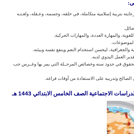
ى:
يته بتربية إسلامية متكاملة، في خلقه، وجسمه، وعـقله، ولغـتـه
ضائل.
لغوية، والمهارة العددة، والمهارات الحركية.
الموضوعات.
ية والجغرافية، ليحسن استخدام النعم وينفع نفسه وبيئته.
دير العمل اليدوي لديه.
 الحقوق في حدود سنه وخصائص المرحــلة التي يمر بها وغــرس حب
مل الصالح وتدريبه على الاستفادة من أوقات فراغه.
اسات الاجتماعية الصف الخامس الابتدائي 1443 هـ