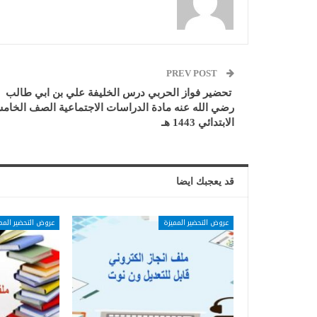
PREV POST
تحضير فواز الحربي درس الخليفة علي بن ابي طالب
رضي الله عنه مادة الدراسات الاجتماعية الصف الخام
الابتدائي 1443 هـ
قد يعجبك ايضا
عروض التحضير المميزة
عروض التحضير المم