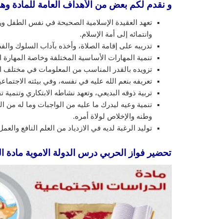
و نقدم لكم بعض من الأهداف العامة للمادة وه
تعهد العقيدة الإسلامية الصحيحة في نفس الطفل ورعا
وانتمائه إلى أمة الإسلام.
تدريبه على إقامة الصلاة، وأخذه بآداب السلوك والف
تنمية المهارات الأساسية المختلفة وخاصة المهارة ال
تزويده بالقدر المناسب من المعلومات في مختلف 
تعريفه بنعم الله عليه في نفسه، وفي بيئته الاجتماع
تربية ذوقه البديعي، وتعهد نشاطه الابتكاري وتنمية تق
تنمية وعيه ليدرك ما عليه من الواجبات وما له من
وطنه والإخلاص لولاة أمره.
توليد الرغبة لديه في الازدياد من العلم النافع والع
تحضير فواز الحربي درس الدولة الاموية مادة الدر