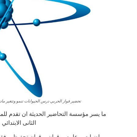
تحضير فواز الحربي درس الحيوانات تنمو وتتغير مادة ال
ما يسر مؤسسة التحاضير الحديثة ان تقدم للمع
الثانى الابتدائ
رياضيات – علوم – قران – قران تحفيظ – فقه – 