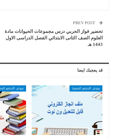
PREV POST
تحضير فواز الحربي درس مجموعات الحيوانات مادة
العلوم الصف الثانى الابتدائي الفصل الدراسى الاول
1443 هـ
قد يعجبك ايضا
عروض التحضير المميزة
عروض التحضير المم