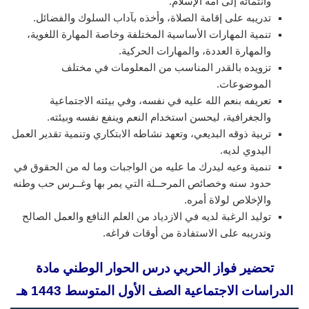
وانتمائه إلى أمة الإسلام.
تدريبه على إقامة الصلاة، وأخذه بآداب السلوك والفضائل.
تنمية المهارات الأساسية المختلفة وخاصة المهارة اللغوية،
والمهارة العددة، والمهارات الحركية.
تزويده بالقدر المناسب من المعلومات في مختلف
الموضوعات.
تعريفه بنعم الله عليه في نفسه، وفي بيئته الاجتماعية
والجغرافية، ليحسن استخدام النعم وينفع نفسه وبيئته.
تربية ذوقه البديعي، وتعهد نشاطه الابتكاري وتنمية تقدير العمل
اليدوي لديه.
تنمية وعيه ليدرك ما عليه من الواجبات وما له من الحقوق في
حدود سنه وخصائص المرحــلة التي يمر بها وغــرس حب وطنه
والإخلاص لولاة أمره.
توليد الرغبة لديه في الازدياد من العلم النافع والعمل الصالح
وتدريبه على الاستفادة من أوقات فراغه.
تحضير فواز الحربي درس الحوار الوطني مادة
الدراسات الاجتماعية الصف الأول المتوسط 1443 هـ