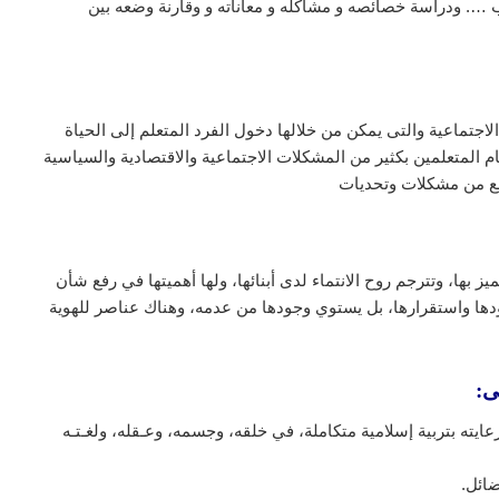
 …. ودراسة خصائصه و مشاكله و معاناته و وقارنة وضعه بين
 الاجتماعية والتى يمكن من خلالها دخول الفرد المتعلم إلى الحياة
ام المتعلمين بكثير من المشكلات الاجتماعية والاقتصادية والسياسية
تمع من مشكلات وتحديات
 بها، وتترجم روح الانتماء لدى أبنائها، ولها أهميتها في رفع شأن
جودها واستقرارها، بل يستوي وجودها من عدمه، وهناك عناصر للهوية
ى:
يته بتربية إسلامية متكاملة، في خلقه، وجسمه، وعـقله، ولغـتـه
ضائل.