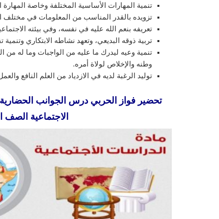
تنمية المهارات الأساسية المختلفة وخاصة المهارة ال
تزويده بالقدر المناسب من المعلومات في مختلف 
تعريفه بنعم الله عليه في نفسه، وفي بيئته الاجتماع
تربية ذوقه البديعي، وتعهد نشاطه الابتكاري وتنمية تق
تنمية وعيه ليدرك ما عليه من الواجبات وما له من
وطنه والإخلاص لولاة أمره.
توليد الرغبة لديه في الازدياد من العلم النافع والع
تحضير فواز الحربي درس الجوانب الحضارية لل
الاجتماعية الصف الساد