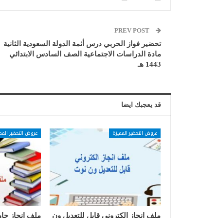
PREV POST
تحضير فواز الحربي درس أئمة الدولة السعودية الثانية
مادة الدراسات الاجتماعية الصف السادس الابتدائي
1443 هـ
قد يعجبك ايضا
عروض التحضير المميزة
عروض التحضير المم
ملف انجاز الكتروني قابل للتعديل ون
ملف انجاز جاه