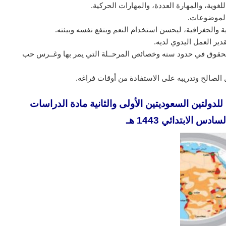
لغوية، والمهارة العددة، والمهارات الحركية.
الموضوعات.
ية والجغرافية، ليحسن استخدام النعم وينفع نفسه وبيئته.
دير العمل اليدوي لديه.
 الحقوق في حدود سنه وخصائص المرحــلة التي يمر بها وغــرس حب
مل الصالح وتدريبه على الاستفادة من أوقات فراغه.
دولتين السعوديتين الأولى والثانية مادة الدراسات
س الابتدائي 1443 هـ