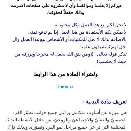
غيركم إلا بعلمنا وموافقتنا وأن لا تنشروه على صفحات الانترنت.
وذلك حفظاً لحقوقنا.
لا نحل لكم بيع هذا العمل وكل محتوياته.
لا يمكن لكم الأستفادة من هذا العمل إذا لم تدفع ثمنه.
بالاضافة لذلك لا نحل للمكتبات أو الأشخاص بيع هذا العمل وال
نحل لهم ثمنه بدون علمنا.
تذكر قوله تعالى : ((ومن يتق الله يجعل له مخرجا ويرزقه من
حيث لا يحتسب)
ولشراء المادة من هذا الرابط
c.mta.sa
تعريف مادة البدنية :
هي عبارة عن أسلوب متكامل يراعي جميع جوانب تطوّر الفرد
الجمسيّ والعقليّ والاجتماعيّ والروحيّ، من خلال الأنشطة البدنيّة
المختلفة التي تراعي جميع مراحل نمو الفرد وتطوّره. وبذلك فإنّ