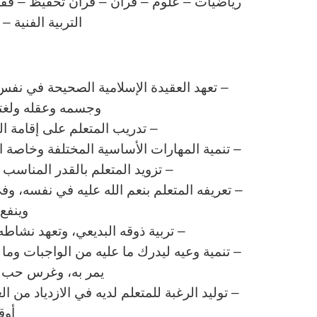
رياضيات – علوم – قران – قران تحفيظ – فقه – 
التربية الفنية –
ا
– تعهد العقيدة الإسلامية الصحيحة في نفس 
وجسمه وعقله ولغته 
– تدريب المتعلم على إقامة ا
– تنمية المهارات الأساسية المختلفة وخاصة الم
– تزويد المتعلم بالقدر المناس
– تعريفه المتعلم بنعم الله عليه في نفسه، وف
وينفع 
– تربية ذوقه البديعي، وتعهد نشاطه 
– تنمية وعيه ليدرك ما عليه من الواجبات وم
يمر به، وغرس حب وط
– توليد الرغبة للمتعلم لديه في الازدياد من ا
أوق