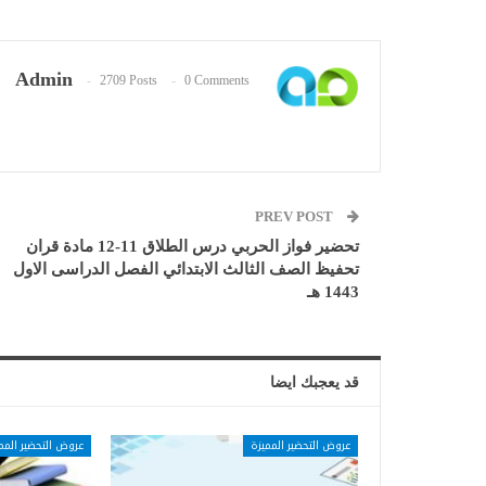
Admin
2709 Posts
0 Comments
PREV POST
تحضير فواز الحربي درس الطلاق 11-12 مادة قران
تحفيظ الصف الثالث الابتدائي الفصل الدراسى الاول
1443 هـ
قد يعجبك ايضا
عروض التحضير المميزة
عروض التحضير المم