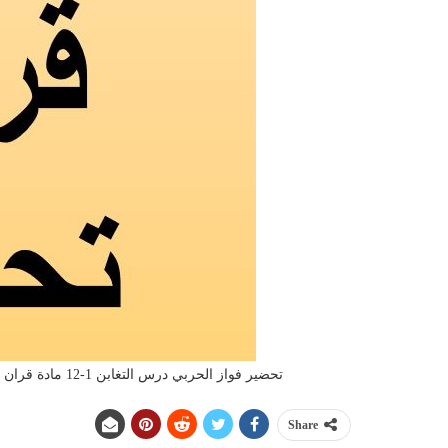
تحضير فواز الحربي درس التغابن 1-12 مادة قران تحفيظ الصف الثالث الابتدائي الفصل الدراسى الاول 1442 هـ
Share