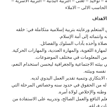
توحيد – لغتى – التربية البدنية – التربية الاسرية –
 الحاسب الالى – الاملاء
لاهداف
المتعلم ورعايته بتربية إسلامية متكاملة في: خلقه
وانتمائه إلى أمة الإسلام.
لصلاة وأخذه بآداب السلوك والفضائل.
هارة اللغوية، والمهارة العددية، والمهارات الحركية.
ب من المعلومات في مختلف الموضوعات.
ي بيئته الاجتماعية والجغرافية ليحسن استخدام النعم،
نفسه وبيئته.
الابتكاري وتنمية تقدير العمل اليدوي لديه.
ا له من الحقوق في حدود سنه وخصائص المرحلة التي
نه والإخلاص لولاة أمره.
لعلم النافع والعمل الصالح، وتدريبه على الاستفادة من
ات فراغه.