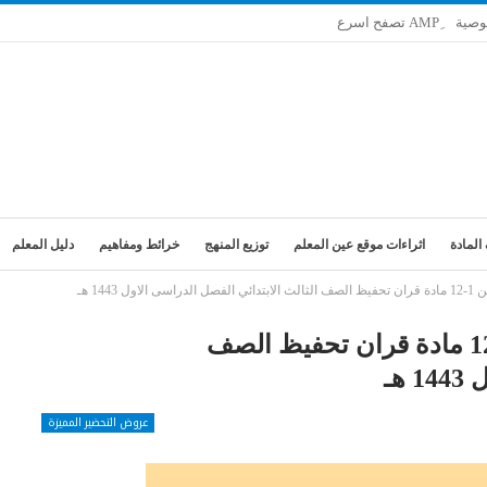
وصية
المادة
اثراءات موقع عين المعلم
توزيع المنهج
خرائط ومفاهيم
دليل المعلم
1443 هـ
تحضير فواز الحربي درس التغابن 1-12 مادة قران تحفيظ الصف
هـ
عروض التحضير المميزة