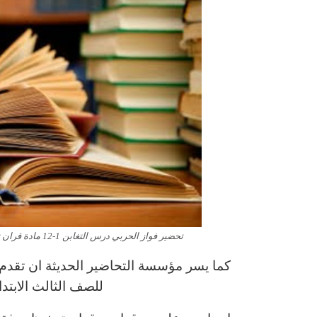
تحضير فواز الحربي درس التغابن 1-12 مادة قران تحفيظ الصف الثالث الابتدائي الفصل الدراسى الاول 1443 هـ
كما يسر مؤسسة التحاضير الحديثة ان تقدم ل
للصف الثالث الابتد