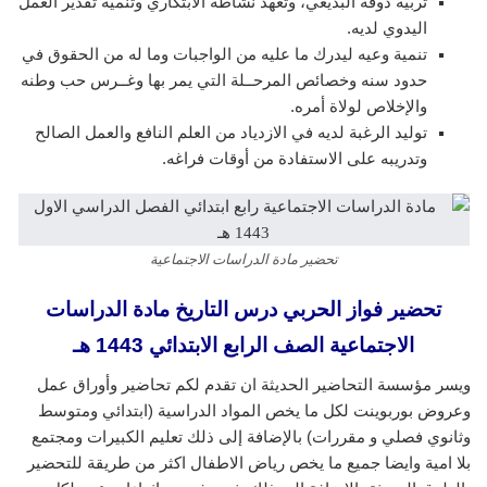
تربية ذوقه البديعي، وتعهد نشاطه الابتكاري وتنمية تقدير العمل
اليدوي لديه.
تنمية وعيه ليدرك ما عليه من الواجبات وما له من الحقوق في
حدود سنه وخصائص المرحــلة التي يمر بها وغــرس حب وطنه
والإخلاص لولاة أمره.
توليد الرغبة لديه في الازدياد من العلم النافع والعمل الصالح
وتدريبه على الاستفادة من أوقات فراغه.
تحضير مادة الدراسات الاجتماعية
تحضير فواز الحربي درس التاريخ مادة الدراسات
الاجتماعية الصف الرابع الابتدائي 1443 هـ
ويسر مؤسسة التحاضير الحديثة ان تقدم لكم تحاضير وأوراق عمل
وعروض بوربوينت لكل ما يخص المواد الدراسية (ابتدائي ومتوسط
وثانوي فصلي و مقررات) بالإضافة إلى ذلك تعليم الكبيرات ومجتمع
بلا امية وايضا جميع ما يخص رياض الاطفال اكثر من طريقة للتحضير