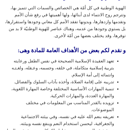
الهوية الوطنية في كل أمّة هي الخصائص والسمات التي تتميز بها،
وتترجم روح الانتماء لدى أبنائها، ولها أهميتها في رفع شأن الأمم
وتقدمها وازدهارها، وبدونها تفقد الأمم كل معاني وجودها واستقرارها،
بل يستوي وجودها من عدمه، وهناك عناصر للهوية الوطنيّة لا بد من
توفرها، وقد يختلف بعضها من أمّة لأخرى.
و نقدم لكم بعض من الأهداف العامة للمادة وهى:
تعهد العقيدة الإسلامية الصحيحة في نفس الطفل ورعايته
بتربية إسلامية متكاملة، في خلقه، وجسمه، وعـقله، ولغـتـه
وانتمائه إلى أمة الإسلام.
تدريبه على إقامة الصلاة، وأخذه بآداب السلوك والفضائل.
تنمية المهارات الأساسية المختلفة وخاصة المهارة اللغوية،
والمهارة العددة، والمهارات الحركية.
تزويده بالقدر المناسب من المعلومات في مختلف
الموضوعات.
تعريفه بنعم الله عليه في نفسه، وفي بيئته الاجتماعية
والجغرافية، ليحسن استخدام النعم وينفع نفسه وبيئته.