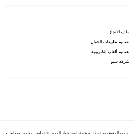
روابط هامة
ملف الانجاز
تصميم تطبيقات الجوال
تصميم ألعاب إلكترونية
شركة سيو
روابط هامة
خبير سيو
جميع الحقوق محفوظة لموقع تحاضير فواز الحربي © تحاضير معلمين ومعلمات