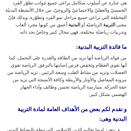
هي عبارة عن أسلوب متكامل يراعي جميع جوانب تطوّر الفرد
الجمسيّ والعقليّ والاجتماعيّ والروحيّ، من خلال الأنشطة البدنيّة
المختلفة التي تراعي جميع مراحل نمو الفرد وتطوّره. وبذلك فإنّ
معنى
التربية
الرياضيّة أو
البدنية
أعمق من كونها مجرد ألعاب
وتدريبات رياضيّة مختلفة، فهي مجال كبير وخاصّ بحد ذاته.
ما فائدة التربية البدنية:
من فوائد الرياضة أنها تزيد من الطاقة والقدرة على التحمل، كما
أنها تقوي العظام وتخفض فرص إصابتها بالترقق. الرياضة تقوي
العضلات وتزيد من نشاط القلب وسعة الرئتين . تزيد الرياضة من
مرونة المفاصل والأوتار والأربطة وكافة الأنسجة التي تزيد من
خفة الحركة. ممارسة الرياضة تحسن وظائف وأداء الجهاز
الهضمي بشكل كبير.
و نقدم لكم بعض من الأهداف العامة لمادة التربية
البدنية وهى:
يتعزز لديها تعاليم الدين الإسلامي المرتبطة بالنشاط البدني