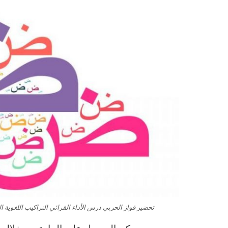
تحضير فواز الحربي درس الأداء القرائي التراكيب اللغوية التعب