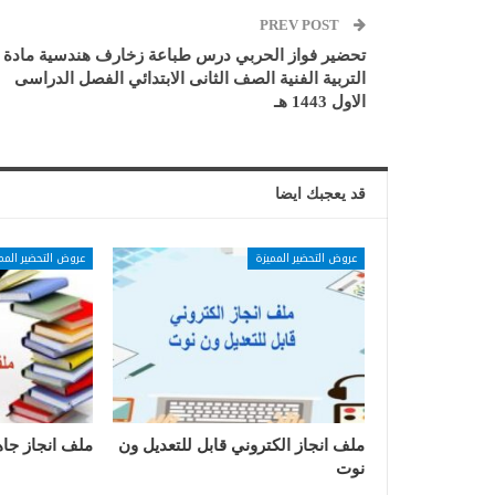
PREV POST
تحضير فواز الحربي درس طباعة زخارف هندسية مادة
التربية الفنية الصف الثانى الابتدائي الفصل الدراسى
الاول 1443 هـ
قد يعجبك ايضا
عروض التحضير المميزة
عروض التحضير المم
ملف انجاز الكتروني قابل للتعديل ون
ملف انجاز جاه
نوت