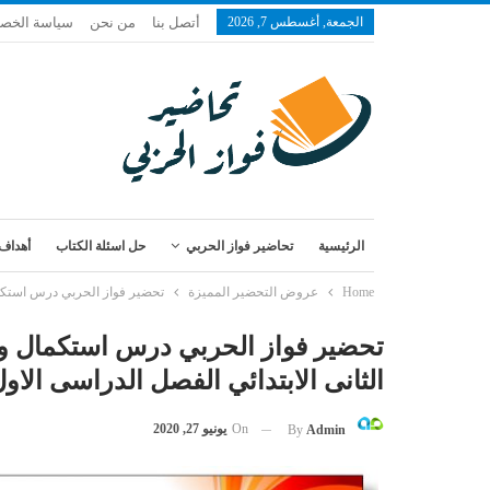
الجمعة, أغسطس 7, 2026
أتصل بنا
من نحن
سياسة الخص
الرئيسية
تحاضير فواز الحربي
حل اسئلة الكتاب
أهداف 
Home
عروض التحضير المميزة
تحضير فواز الحربي درس استكمال وا
تحضير فواز الحربي درس استكمال واخ
الثانى الابتدائي الفصل الدراسى الاول 1443 
On
يونيو 27, 2020
By
Admin