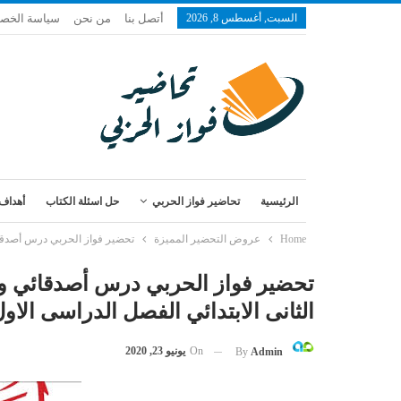
السبت, أغسطس 8, 2026
أتصل بنا
من نحن
سياسة الخص
الرئيسية
تحاضير فواز الحربي
حل اسئلة الكتاب
أهداف 
Home
عروض التحضير المميزة
تحضير فواز الحربي درس أصدقائي و
تحضير فواز الحربي درس أصدقائي وج
الثانى الابتدائي الفصل الدراسى الاول 1443 
On
يونيو 23, 2020
By
Admin