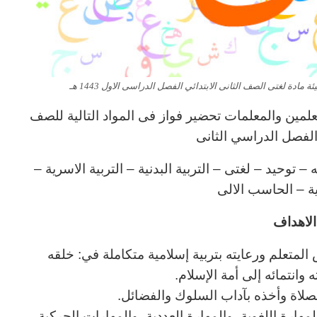
دة لغتى الصف الثانى الابتدائي الفصل الدراسى الاول 1443 هـ
لمين والمعلمات تحضير فواز فى المواد التالية للصف
ي الفصل الدراسي الثانى
توحيد – لغتى – التربية البدنية – التربية الاسرية –
نية – الحاسب الالى
لاهداف
المتعلم ورعايته بتربية إسلامية متكاملة في: خلقه
وانتمائه إلى أمة الإسلام.
لصلاة وأخذه بآداب السلوك والفضائل.
هارة اللغوية، والمهارة العددية، والمهارات الحركية.