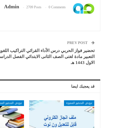
Admin
2709 Posts
0 Comments
PREV POST
تحضير فواز الحربي درس الأداء القرائي التراكيب اللغوي
التعبير مادة لغتى الصف الثانى الابتدائي الفصل الدرا
الاول 1443 هـ
قد يعجبك ايضا
عروض التحضير المميزة
عروض التحضير المم