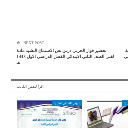
NEXT POST
ة
تحضير فواز الحربي درس نص الاستماع النشيد مادة
سى
لغتى الصف الثانى الابتدائي الفصل الدراسى الاول 1443
هـ
اقرأ لنفس الكاتب
يزة
عروض التحضير المميزة