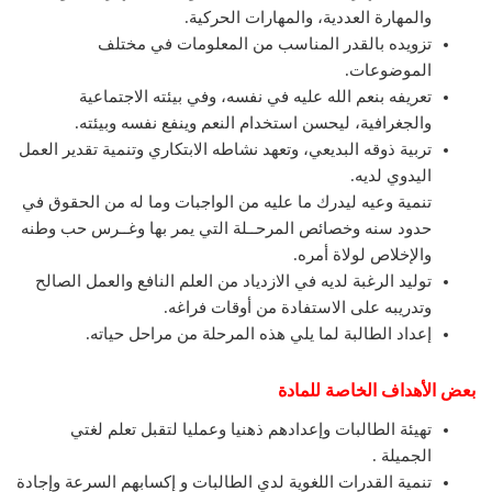
والمهارة العددية، والمهارات الحركية.
تزويده بالقدر المناسب من المعلومات في مختلف
الموضوعات.
تعريفه بنعم الله عليه في نفسه، وفي بيئته الاجتماعية
والجغرافية، ليحسن استخدام النعم وينفع نفسه وبيئته.
تربية ذوقه البديعي، وتعهد نشاطه الابتكاري وتنمية تقدير العمل
اليدوي لديه.
تنمية وعيه ليدرك ما عليه من الواجبات وما له من الحقوق في
حدود سنه وخصائص المرحــلة التي يمر بها وغــرس حب وطنه
والإخلاص لولاة أمره.
توليد الرغبة لديه في الازدياد من العلم النافع والعمل الصالح
وتدريبه على الاستفادة من أوقات فراغه.
إعداد الطالبة لما يلي هذه المرحلة من مراحل حياته.
بعض الأهداف الخاصة للمادة
تهيئة الطالبات وإعدادهم ذهنيا وعمليا لتقبل تعلم لغتي
الجميلة .
تنمية القدرات اللغوية لدي الطالبات و إكسابهم السرعة وإجادة