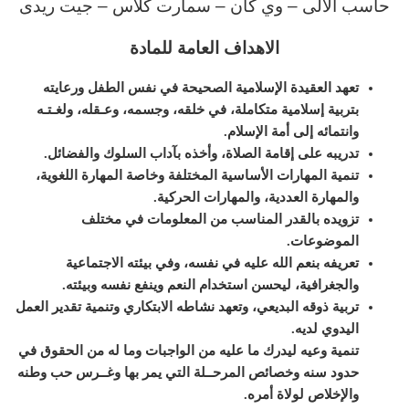
حاسب الالى – وي كان – سمارت كلاس – جيت ريدى
الاهداف العامة للمادة
تعهد العقيدة الإسلامية الصحيحة في نفس الطفل ورعايته
بتربية إسلامية متكاملة، في خلقه، وجسمه، وعـقله، ولغـتـه
وانتمائه إلى أمة الإسلام
.
تدريبه على إقامة الصلاة، وأخذه بآداب السلوك والفضائل
.
تنمية المهارات الأساسية المختلفة وخاصة المهارة اللغوية،
والمهارة العددية، والمهارات الحركية
.
تزويده بالقدر المناسب من المعلومات في مختلف
الموضوعات
.
تعريفه بنعم الله عليه في نفسه، وفي بيئته الاجتماعية
والجغرافية، ليحسن استخدام النعم وينفع نفسه وبيئته
.
تربية ذوقه البديعي، وتعهد نشاطه الابتكاري وتنمية تقدير العمل
اليدوي لديه
.
تنمية وعيه ليدرك ما عليه من الواجبات وما له من الحقوق في
حدود سنه وخصائص المرحــلة التي يمر بها وغــرس حب وطنه
والإخلاص لولاة أمره
.