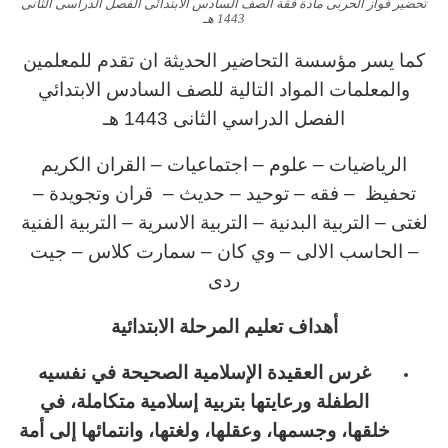
تحضير فواز الحربى مادة فقة الصف السادس الابتدائى الفصل الدراسى الثانى
1443 هـ
كما يسر مؤسسة التحاضير الحديثة ان تقدم للمعلمين
والمعلمات المواد التالية للصف السادس الابتدائي
الفصل الدراسي الثانى 1443 هـ
الرياضيات – علوم – اجتماعيات – القران الكريم
تحفيظ – فقه – توحيد – حديث – قران وتجويدة –
لغتى – التربية البدنية – التربية الاسرية – التربية الفنية
– الحاسب الالى – وي كان – سمارت كلاس – جيت
ردى
أهداف تعليم المرحلة الابتدائية
غرس العقيدة الإسلامية الصحيحة في نفسيه
الطفلة ورعايتها بتربية إسلامية
متكاملة، في
خلقها، وجسمها، وعقلها، ولغتها، وانتمائها إلى أمة