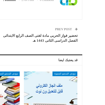
2709 Posts
0 Comments
PREV POST
تحضير فواز الحربى مادة لغتى الصف الرابع الابتدائى
الفصل الدراسى الثانى 1443 هـ
قد يعجبك ايضا
عروض التحضير المميزة
عروض التحضير المم