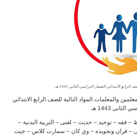
لرابع الابتدائى الفصل الدراسى الثانى 1443 هـ
مين والمعلمات المواد التالية للصف الرابع الابتدائي
لثانى 1443 هـ
– فقه – توحيد – حديث – لغتى – التربية البدنية –
الالى – قران وتجويده – وي كان – سمارت كلاس – جيت