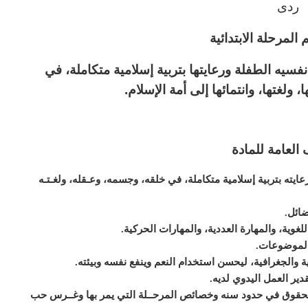
ردى
المرحلة الابتدائية
سيه الطفلة ورعايتها بتربية إسلامية
متكاملة، في
 ولغتها، وانتمائها إلى أمة الإسلام
.
 العامة للمادة
يته بتربية إسلامية متكاملة، في خلقه، وجسمه، وعـقله، ولغـتـه
ضائل
.
لغوية، والمهارة العددية، والمهارات الحركية
.
الموضوعات
.
ية والجغرافية، ليحسن استخدام النعم وينفع نفسه وبيئته
.
قدير العمل اليدوي لديه
.
 الحقوق في حدود سنه وخصائص المرحــلة التي يمر بها وغــرس حب