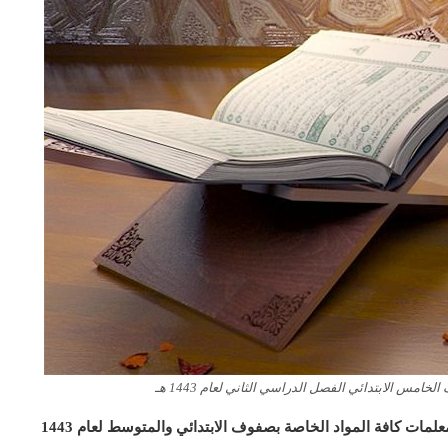
امس الابتدائي الفصل الدراسي الثاني لعام 1443 هـ
كما يسر مؤسسة التحاضير الحديثة ان تقدم للمعلمين والمعلمات كافة المواد الخاصة بصفوف الابتدائي والمتوسط لعام 1443