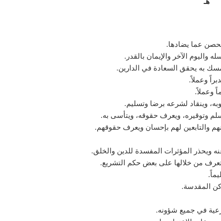
هـ
حصن عما يضادها.
له واليوم الآخر والإيمان بالقدر.
مسك به يحقق السعادة في الدارين.
راً وعملاً.
 وعملاً.
به، وينقاد لشرعه برضا وتسليم.
لم وتوقيره، ويعرف حقوقه، ويتأسى به.
نهم والتابعين لهم بإحسان ويعرف حقوقهم.
نه ويحذر المؤثرات المفسدة للدين والخلق.
يتعرف من خلالها على بعض حكم التشريع.
ماً.
اكن المقدسة.
شرعية في جميع شؤونه.