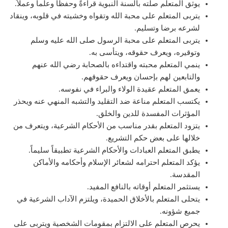
يوثق المتعلم صلته بالسنة النبوية قراءةً وحفظاً وعلماً وعملاً.
يتربى المتعلم على محبة الله وتقواه وخشيته في قلوبه، وينقاد
لشرعه برضا وتسليم.
يتربى المتعلم على محبة الرسول صلى الله عليه وسلم
وتوقيره، ويعرف حقوقه، ويتأسى به.
ينمي المتعلم محبته واقتداءه بالصحابة رضي الله عنهم
والتابعين لهم بإحسان ويعرف حقوقهم.
يعمق المتعلم عقيدة الولاء والبراء في نفوسه.
يكتسب المتعلم مناعة ضد التقليد والتشبه المنهي عنه ويحذر
المؤثرات المفسدة للدين والخلق.
يتزود المتعلم بقدر مناسب من الأحكام الشرعية، ويتعرف من
خلالها على بعض حكم التشريع.
يطبق المتعلم العبادات والأحكام الشرعية تطبيقاً سليماً.
يؤكد المتعلم احترامه لشعائر الإسلام وأحكامه والأماكن
المقدسة.
يستثمر المتعلم أوقاته بالنافع المفيد.
يتحلى المتعلم بالأخلاق الحميدة، ويلتزم الآداب الشرعية في
جميع شؤونه.
يحرص المتعلم على الالتزام بمقومات الشخصية ويتربى على