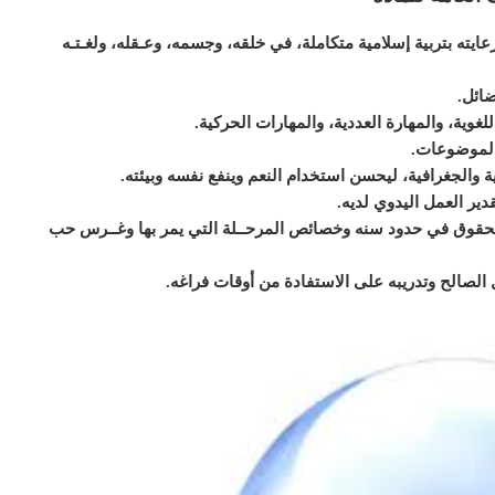
يته بتربية إسلامية متكاملة، في خلقه، وجسمه، وعـقله، ولغـتـه
ضائل
.
لغوية، والمهارة العددية، والمهارات الحركية
.
الموضوعات
.
ية والجغرافية، ليحسن استخدام النعم وينفع نفسه وبيئته
.
قدير العمل اليدوي لديه
.
 الحقوق في حدود سنه وخصائص المرحــلة التي يمر بها وغــرس حب
مل الصالح وتدريبه على الاستفادة من أوقات فراغه
.