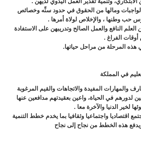
الابتكاري، وتنمية تقدير العمل اليدوي
لديهن .
لواجبات ومالها من الحقوق في حدود سنِّه
وخصائص
غرس حب وطنها ، والإخلاص لولاة أمرها
.
 العلم النافع والعمل الصالح وتدريبهن
على الاستفادة
أوقات الفراغ .
لي هذه المرحلة من مراحل حياتها
.
عليم في المملكة
رف والمهارات المفيدة والاتجاهات والقيم المرغوبة
ن لدورهم في الحياة، واعين بعقيدتهم مدافعين عنها
ها لخير
الدنيا والآخرة معا
.
جتمع
اقتصاديا واجتماعيا وثقافيا بما يخدم خطط التنمية
يدفع هذه
الخطط من نجاح إلى نجاح