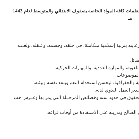
كما يسر مؤسسة التحاضير الحديثة ان تقدم للمعلمين والمعلمات كافة المواد الخاصة بصفوف الابتدائي والمتوسط لعام 1443
هـ
يته بتربية إسلامية متكاملة، في خلقه، وجسمه، وعـقله، ولغـتـه
ضائل.
غوية، والمهارة العددية، والمهارات الحركية.
الموضوعات.
ية والجغرافية، ليحسن استخدام النعم وينفع نفسه وبيئته.
دير العمل اليدوي لديه.
 الحقوق في حدود سنه وخصائص المرحــلة التي يمر بها وغــرس حب
مل الصالح وتدريبه على الاستفادة من أوقات فراغه.