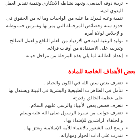
تربية ذوقه البديعي، وتعهد نشاطه الابتكاري وتنمية تقدير العمل
اليدوي لديه.
تنمية وعيه ليدرك ما عليه من الواجبات وما له من الحقوق في
حدود سنه وخصائص المرحــلة التي يمر بها وغــرس حب وطنه
والإخلاص لولاة أمره.
توليد الرغبة لديه في الازدياد من العلم النافع والعمل الصالح
وتدريبه على الاستفادة من أوقات فراغه.
إعداد الطالبة لما يلي هذه المرحلة من مراحل حياته.
بعض الأهداف الخاصة للمادة
تتعرف بعض سنن الله في الكون والحياة .
تتأمل في الظاهرات الطبيعية والبشرية في البيئة ويستدل بها
على عظمة الخالق وقدرته .
تتعرف قصص بعض الأنبياء والرسل عليهم السلام .
تتعرف جوانب من سيرة الرسول صلى الله عليه وسلم
والخلفاء الراشدين للإقتداء بها .
رسخ لديه الشعور بالانتماء للأمة الإسلامية ويعتز بها .
تتدرب على آداب الحوار ومهاراته .