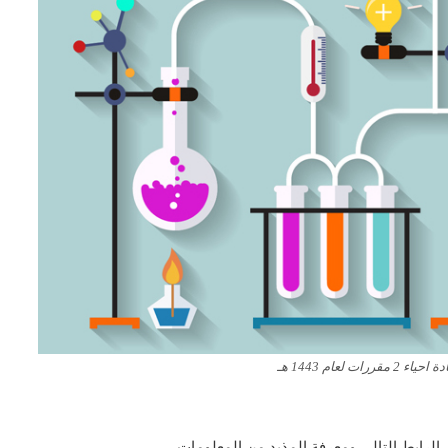
ت لعام 1443 هـ
لرابط التالى ومعرفة المذيد من المعلومات